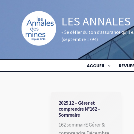
Aller
au
LES ANNALES
contenu
« Se défier du ton d’assurance qu’il
(septembre 1794)
ACCUEIL
REVUE
2025 12 – Gérer et
comprendre N°162 –
Sommaire
162 sommairE Gérer &
comprendre Décembre