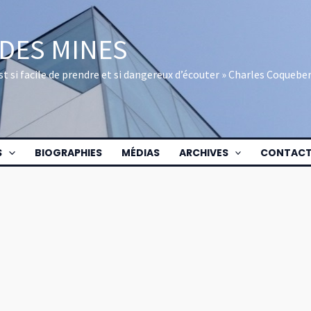
 DES MINES
 est si facile de prendre et si dangereux d’écouter » Charles Coquebe
S
BIOGRAPHIES
MÉDIAS
ARCHIVES
CONTAC