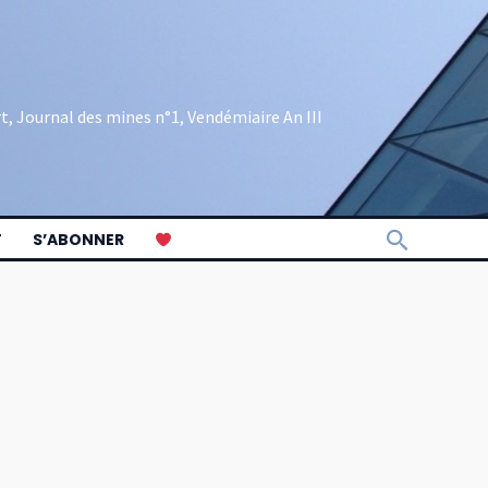
rt, Journal des mines n°1, Vendémiaire An III
Recherch
T
S’ABONNER