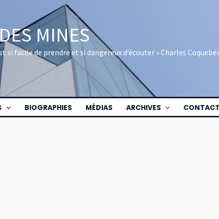
 DES MINES
 est si facile de prendre et si dangereux d’écouter » Charles Coquebe
S
BIOGRAPHIES
MÉDIAS
ARCHIVES
CONTAC