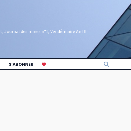
rt, Journal des mines n°1, Vendémiaire An III
Recherch
T
S’ABONNER