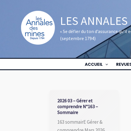
Aller
au
LES ANNALES
contenu
« Se défier du ton d’assurance qu’il
(septembre 1794)
ACCUEIL
REVUE
2026 03 – Gérer et
comprendre N°163 –
Sommaire
163 sommairE Gérer &
comprendre Mars 2026