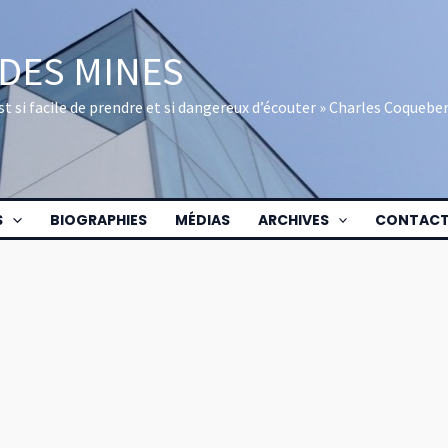
 DES MINES
 est si facile de prendre et si dangereux d’écouter » Charles Coquebe
S
BIOGRAPHIES
MÉDIAS
ARCHIVES
CONTAC