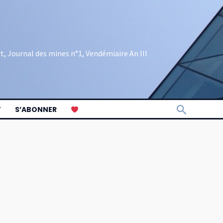
rt, Journal des mines n°1, Vendémiaire An III
Recherch
T
S’ABONNER