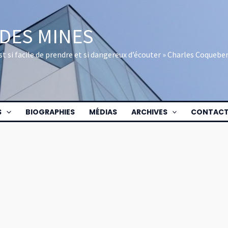
 DES MINES
 est si facile de prendre et si dangereux d’écouter » Charles Coquebe
S
BIOGRAPHIES
MÉDIAS
ARCHIVES
CONTAC