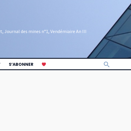
rt, Journal des mines n°1, Vendémiaire An III
Recherch
T
S’ABONNER