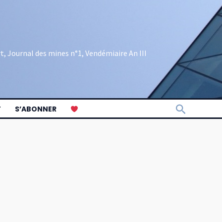
rt, Journal des mines n°1, Vendémiaire An III
Recherch
T
S’ABONNER