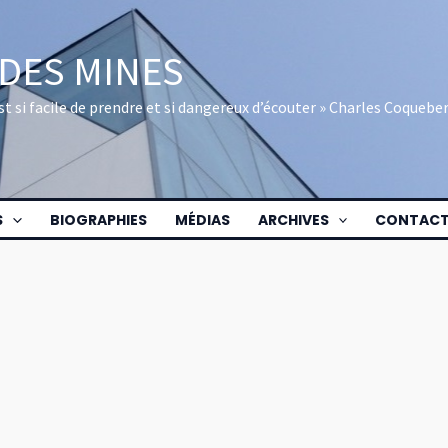
 DES MINES
 est si facile de prendre et si dangereux d’écouter » Charles Coquebe
S
BIOGRAPHIES
MÉDIAS
ARCHIVES
CONTAC