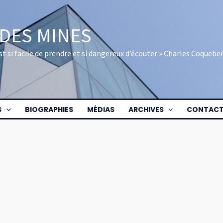
 DES MINES
 est si facile de prendre et si dangereux d’écouter » Charles Coquebe
S
BIOGRAPHIES
MÉDIAS
ARCHIVES
CONTAC