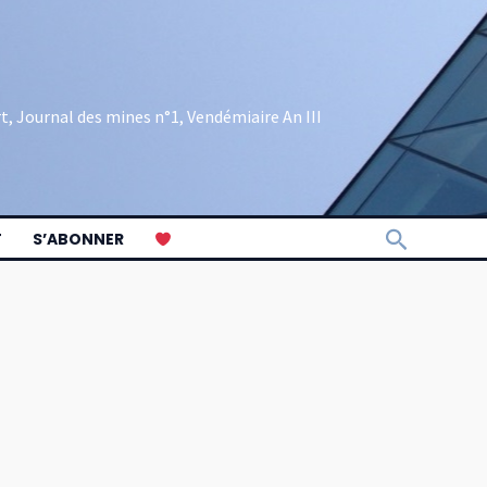
rt, Journal des mines n°1, Vendémiaire An III
Recherch
T
S’ABONNER