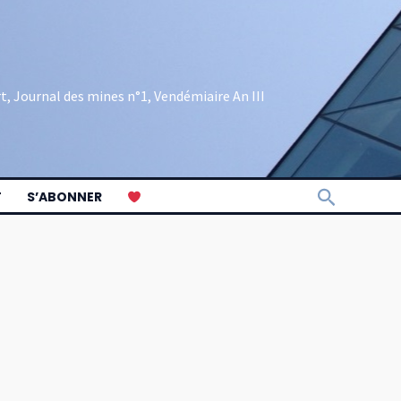
rt, Journal des mines n°1, Vendémiaire An III
Recherch
T
S’ABONNER