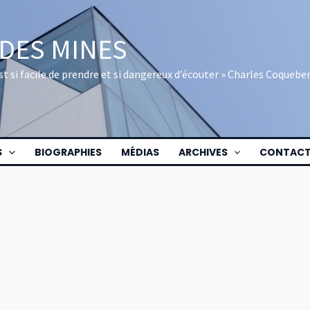
 DES MINES
 est si facile de prendre et si dangereux d’écouter » Charles Coquebe
S
BIOGRAPHIES
MÉDIAS
ARCHIVES
CONTAC