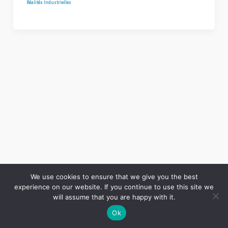
Réalités Industrielles
We use cookies to ensure that we give you the best
experience on our website. If you continue to use this site we
Copyright © 2026 LES ANNALES DES MINES | Powered by
Thème WordPress Astra
will assume that you are happy with it.
Ok