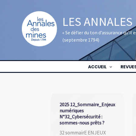
Aller
au
LES ANNALES
contenu
« Se défier du ton d’assurance qu’il
(septembre 1794)
ACCUEIL
REVUE
2025 12_Sommaire_Enjeux
numériques
N°32_Cybersécurité :
sommes-nous prêts ?
32 sommairE ENJEUX