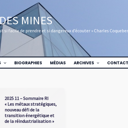
 DES MINES
 est si facile de prendre et si dangereux d’écouter » Charles Coquebe
S
BIOGRAPHIES
MÉDIAS
ARCHIVES
CONTAC
2025 11 – Sommaire RI
« Les métaux stratégiques,
nouveau défi de la
transition énergétique et
de la réindustrialisation »