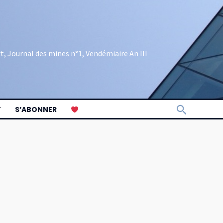
rt, Journal des mines n°1, Vendémiaire An III
Recherch
T
S’ABONNER