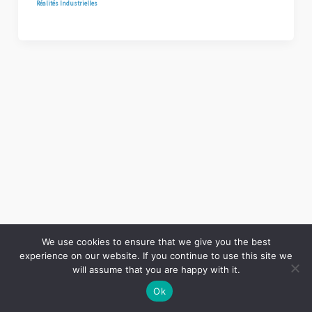
Réalités Industrielles
We use cookies to ensure that we give you the best
experience on our website. If you continue to use this site we
Copyright © 2026 LES ANNALES DES MINES | Powered by
Thème WordPress Astra
will assume that you are happy with it.
Ok