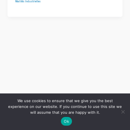
Réalités Industrielles
We use cookies to ensure that we give you the best
experience on our website. If you continue to use this site we
Copyright © 2026 LES ANNALES DES MINES | Powered by
Thème WordPress Astra
will assume that you are happy with it.
Ok