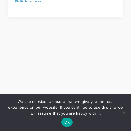
Réalités Industrielles
We use cookies to ensure that we give you the best
experience on our website. If you continue to use this site we
Copyright © 2026 LES ANNALES DES MINES | Powered by
Thème WordPress Astra
will assume that you are happy with it.
Ok