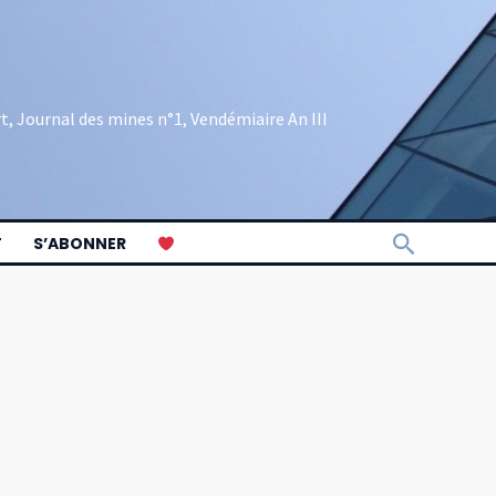
rt, Journal des mines n°1, Vendémiaire An III
Recherch
T
S’ABONNER