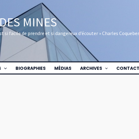
 DES MINES
 est si facile de prendre et si dangereux d’écouter » Charles Coquebe
S
BIOGRAPHIES
MÉDIAS
ARCHIVES
CONTAC