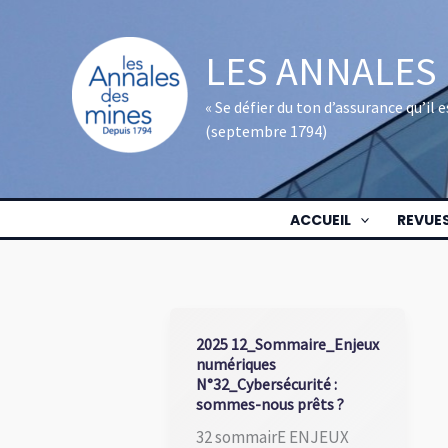
Aller
au
LES ANNALES
contenu
« Se défier du ton d’assurance qu’il
(septembre 1794)
ACCUEIL
REVUE
2025 12_Sommaire_Enjeux
numériques
N°32_Cybersécurité :
sommes-nous prêts ?
32 sommairE ENJEUX