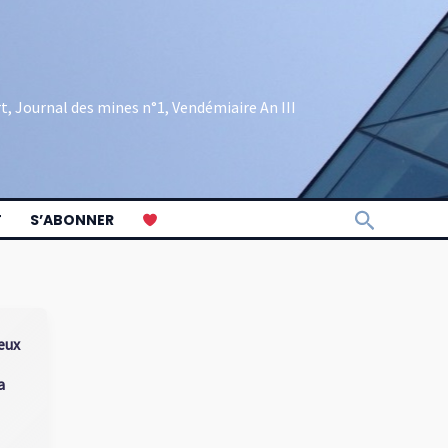
rt, Journal des mines n°1, Vendémiaire An III
Recherch
T
S’ABONNER
eux
a