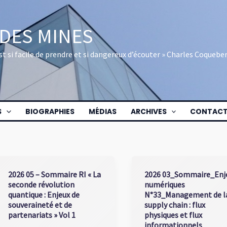
 DES MINES
 est si facile de prendre et si dangereux d’écouter » Charles Coquebe
S
BIOGRAPHIES
MÉDIAS
ARCHIVES
CONTAC
2026 05 – Sommaire RI « La
2026 03_Sommaire_Enj
seconde révolution
numériques
quantique : Enjeux de
N°33_Management de l
souveraineté et de
supply chain : flux
partenariats » Vol 1
physiques et flux
informationnels