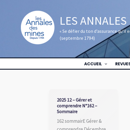
Aller
au
LES ANNALES
contenu
« Se défier du ton d’assurance qu’il
(septembre 1794)
ACCUEIL
REVUE
2025 12 – Gérer et
comprendre N°162 –
Sommaire
162 sommairE Gérer &
comprendre Décembre