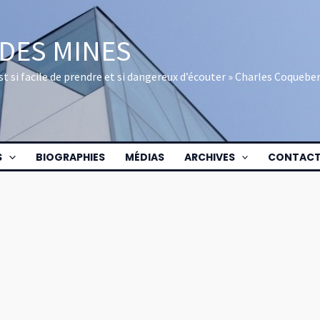
 DES MINES
 est si facile de prendre et si dangereux d’écouter » Charles Coquebe
S
BIOGRAPHIES
MÉDIAS
ARCHIVES
CONTAC