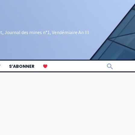
rt, Journal des mines n°1, Vendémiaire An III
Recherch
T
S’ABONNER