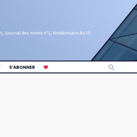
rt, Journal des mines n°1, Vendémiaire An III
Recherch
T
S’ABONNER