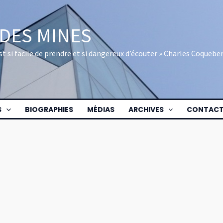
 DES MINES
 est si facile de prendre et si dangereux d’écouter » Charles Coquebe
S
BIOGRAPHIES
MÉDIAS
ARCHIVES
CONTAC