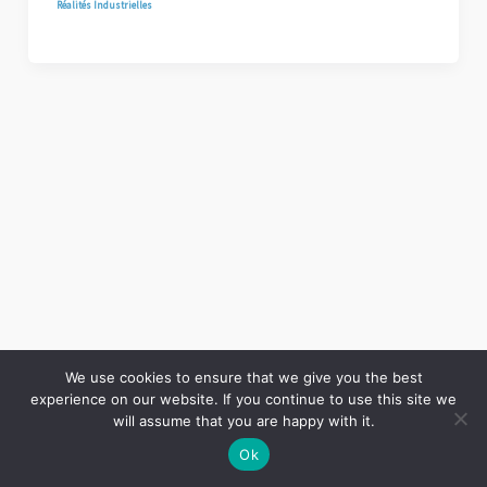
Réalités Industrielles
We use cookies to ensure that we give you the best
experience on our website. If you continue to use this site we
Copyright © 2026 LES ANNALES DES MINES | Powered by
Thème WordPress Astra
will assume that you are happy with it.
Ok