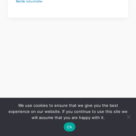
Réalités Industrielles
We use cookies to ensure that we give you the best
experience on our website. If you continue to use this site we
Copyright © 2026 LES ANNALES DES MINES | Powered by
Thème WordPress Astra
will assume that you are happy with it.
Ok