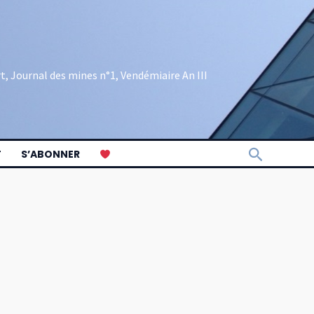
rt, Journal des mines n°1, Vendémiaire An III
Recherch
T
S’ABONNER