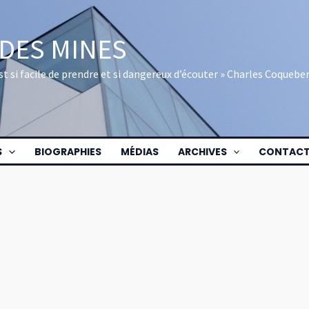
 DES MINES
 est si facile de prendre et si dangereux d’écouter » Charles Coquebe
S
BIOGRAPHIES
MÉDIAS
ARCHIVES
CONTAC