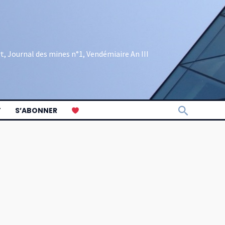
rt, Journal des mines n°1, Vendémiaire An III
Recherch
T
S’ABONNER