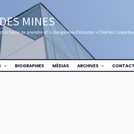
 DES MINES
 est si facile de prendre et si dangereux d’écouter » Charles Coquebe
S
BIOGRAPHIES
MÉDIAS
ARCHIVES
CONTAC