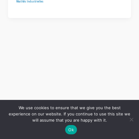
Réalités Industrielles
We use cookies to ensure that we give you the best
experience on our website. If you continue to use this site we
Copyright © 2026 LES ANNALES DES MINES | Powered by
Thème WordPress Astra
will assume that you are happy with it.
Ok