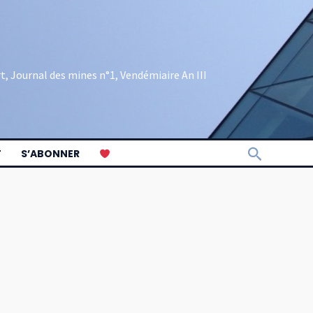
rt, Journal des mines n°1, Vendémiaire An III
Recherch
T
S’ABONNER