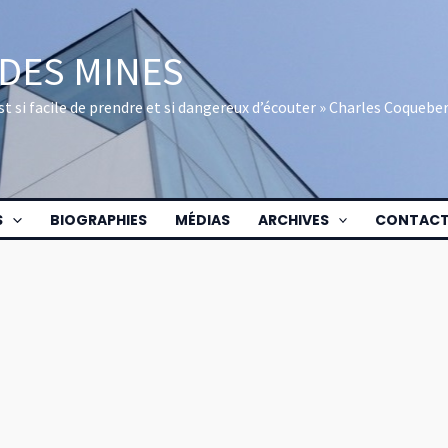
 DES MINES
 est si facile de prendre et si dangereux d’écouter » Charles Coquebe
S
BIOGRAPHIES
MÉDIAS
ARCHIVES
CONTAC