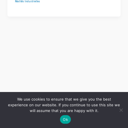
Réalités Industrielles
We use cookies to ensure that we give you the best
experience on our website. If you continue to use this site we
Copyright © 2026 LES ANNALES DES MINES | Powered by
Thème WordPress Astra
will assume that you are happy with it.
Ok