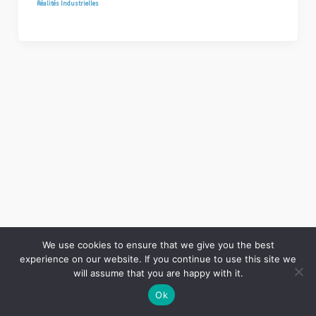
Réalités Industrielles
We use cookies to ensure that we give you the best
experience on our website. If you continue to use this site we
Copyright © 2026 LES ANNALES DES MINES | Powered by
Thème WordPress Astra
will assume that you are happy with it.
Ok