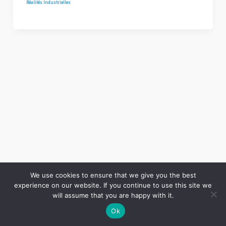
Réalités Industrielles
We use cookies to ensure that we give you the best
experience on our website. If you continue to use this site we
Copyright © 2026 LES ANNALES DES MINES | Powered by
Thème WordPress Astra
will assume that you are happy with it.
Ok