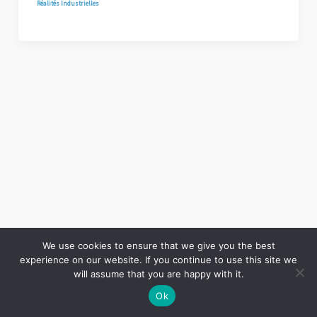
Réalités Industrielles
We use cookies to ensure that we give you the best
experience on our website. If you continue to use this site we
Copyright © 2026 LES ANNALES DES MINES | Powered by
Thème WordPress Astra
will assume that you are happy with it.
Ok