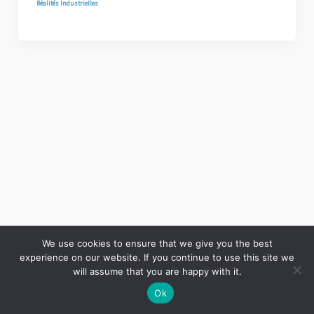
Réalités Industrielles
We use cookies to ensure that we give you the best
experience on our website. If you continue to use this site we
Copyright © 2026 LES ANNALES DES MINES | Powered by
Thème WordPress Astra
will assume that you are happy with it.
Ok