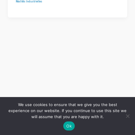
Réalités Industrielles
We use cookies to ensure that we give you the best
experience on our website. If you continue to use this site we
Copyright © 2026 LES ANNALES DES MINES | Powered by
Thème WordPress Astra
will assume that you are happy with it.
Ok