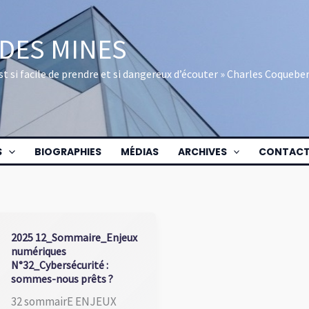
 DES MINES
 est si facile de prendre et si dangereux d’écouter » Charles Coquebe
S
BIOGRAPHIES
MÉDIAS
ARCHIVES
CONTAC
2025 12_Sommaire_Enjeux
numériques
N°32_Cybersécurité :
sommes-nous prêts ?
32 sommairE ENJEUX