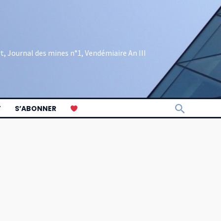
rt, Journal des mines n°1, Vendémiaire An III
Recherch
T
S’ABONNER