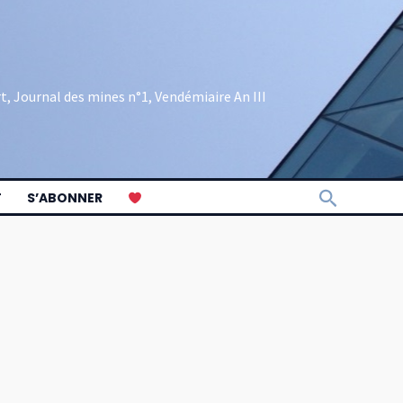
rt, Journal des mines n°1, Vendémiaire An III
Recherch
T
S’ABONNER