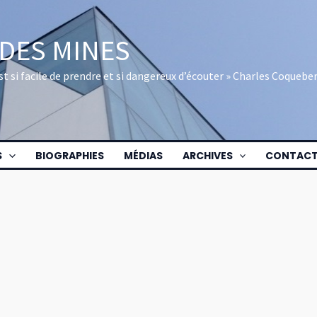
 DES MINES
 est si facile de prendre et si dangereux d’écouter » Charles Coquebe
S
BIOGRAPHIES
MÉDIAS
ARCHIVES
CONTAC