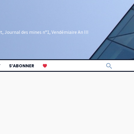
rt, Journal des mines n°1, Vendémiaire An III
Recherch
T
S’ABONNER