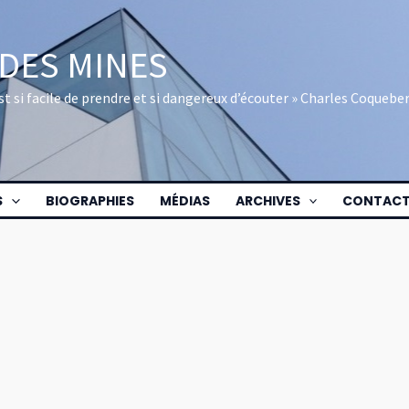
 DES MINES
 est si facile de prendre et si dangereux d’écouter » Charles Coquebe
S
BIOGRAPHIES
MÉDIAS
ARCHIVES
CONTAC