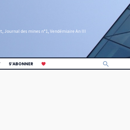
rt, Journal des mines n°1, Vendémiaire An III
Recherch
T
S’ABONNER