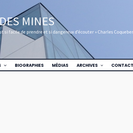
 DES MINES
 est si facile de prendre et si dangereux d’écouter » Charles Coquebe
S
BIOGRAPHIES
MÉDIAS
ARCHIVES
CONTAC