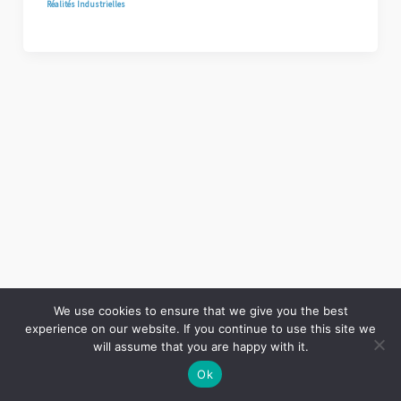
Réalités Industrielles
We use cookies to ensure that we give you the best
experience on our website. If you continue to use this site we
Copyright © 2026 LES ANNALES DES MINES | Powered by
Thème WordPress Astra
will assume that you are happy with it.
Ok