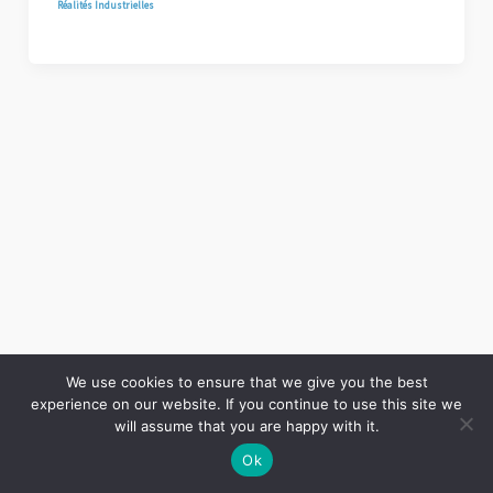
Réalités Industrielles
We use cookies to ensure that we give you the best
experience on our website. If you continue to use this site we
Copyright © 2026 LES ANNALES DES MINES | Powered by
Thème WordPress Astra
will assume that you are happy with it.
Ok