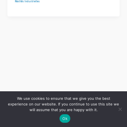
Réalités Industrielles
We use cookies to ensure that we give you the best
experience on our website. If you continue to use this site we
Copyright © 2026 LES ANNALES DES MINES | Powered by
Thème WordPress Astra
will assume that you are happy with it.
Ok