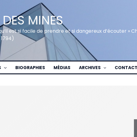
 DES MINES
qu’il est si facile de prendre et si dangereux d’écouter » 
 1794)
S
BIOGRAPHIES
MÉDIAS
ARCHIVES
CONTAC