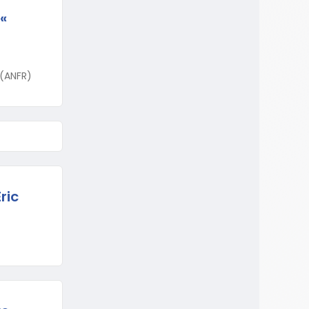
«
 (ANFR)
ric