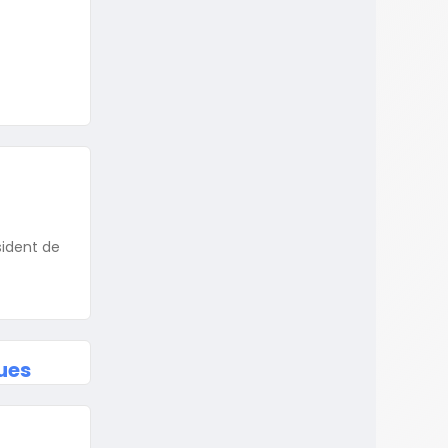
sident de
ues