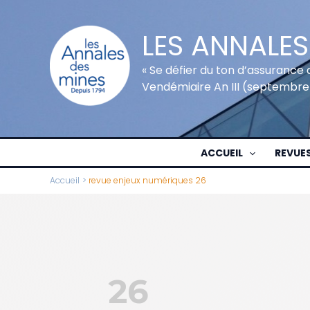
Aller
au
LES ANNALES
contenu
« Se défier du ton d’assurance 
Vendémiaire An III (septembre
ACCUEIL
REVUE
Accueil
revue enjeux numériques 26
26