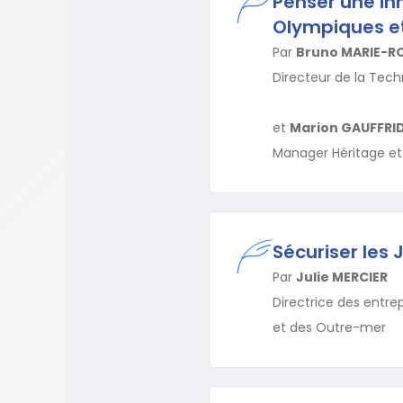
Penser une in
Olympiques et
Par
Bruno MARIE-R
Directeur de la Tech
et
Marion GAUFFRI
Manager Héritage et
Sécuriser les 
Par
Julie MERCIER
Directrice des entrep
et des Outre-mer