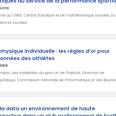
ques au service de la performance sporti
LION
rche au CNRS, Centre d’analyse et de mathématique sociales, Éc
iences sociales
ysique individuelle : les règles d’or pour
données des athlètes
NIER
emploi, des solidarités, du sport et de l’habitat, Direction de
idique, Commission nationale de l’informatique et des libertés
c la data un environnement de haute
portive dans un club professionnel de footb