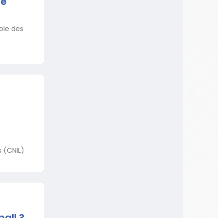
ve
ole des
 (CNIL)
all ?