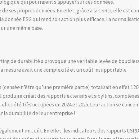
ologique qui pourraient s’appuyer sur ces données.
 de ses propres données. En effet, grâce à la CSRD, elle est c
 la donnée ESG qui rend son action plus efficace. La normalisa
sur une même base.
rting de durabilité a provoqué une véritable levée de bouclier
 la mesure avait une complexité et un coût insupportable.
censée n’être qu’une première partie) totalisait en effet 1 20
produire créait des rapports extensifs et sibyllins, complexes à 
t-elles été très occupées en 2024 et 2025. Leur action se conce
 la durabilité de leur entreprise !
également un coût. En effet, les indicateurs des rapports CSRD