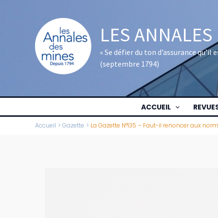
Aller
au
LES ANNALES
contenu
« Se défier du ton d’assurance qu’il
(septembre 1794)
ACCUEIL
REVUE
Accueil
Gazette
La Gazette N°135 – Faut-il renoncer aux norm