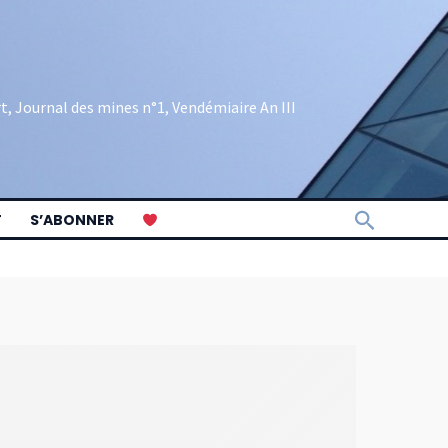
rt, Journal des mines n°1, Vendémiaire An III
Recherch
T
S’ABONNER