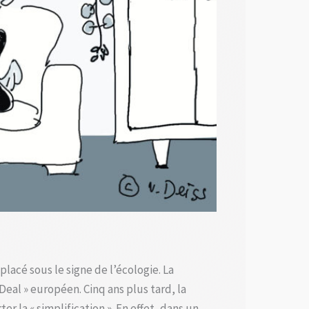
lacé sous le signe de l’écologie. La
eal » européen. Cinq ans plus tard, la
r la « simplification ». En effet, dans un