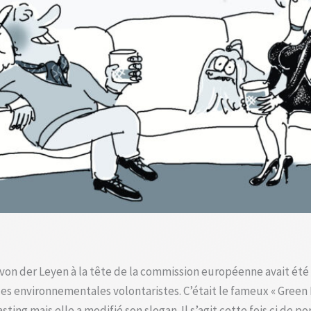
on der Leyen à la tête de la commission européenne avait été p
s environnementales volontaristes. C’était le fameux « Green D
 mais elle a modifié son slogan. Il s’agit cette fois ci de porte