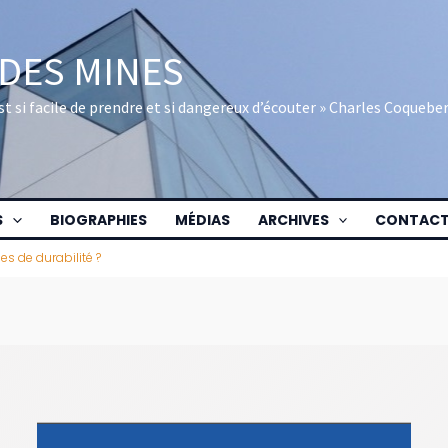
 DES MINES
 est si facile de prendre et si dangereux d’écouter » Charles Coquebe
S
BIOGRAPHIES
MÉDIAS
ARCHIVES
CONTAC
es de durabilité ?