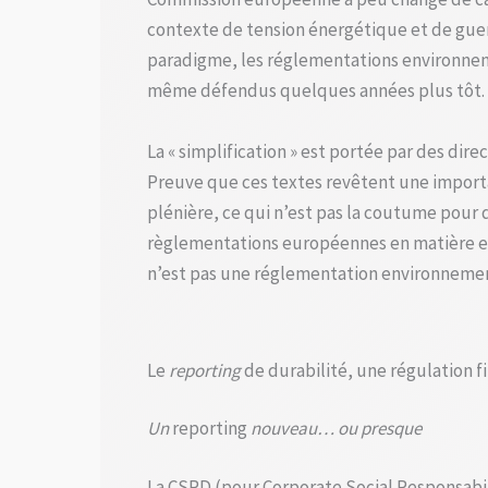
contexte de tension énergétique et de guer
paradigme, les réglementations environnemen
même défendus quelques années plus tôt.
La « simplification » est portée par des dire
Preuve que ces textes revêtent une importa
plénière, ce qui n’est pas la coutume pour des
règlementations européennes en matière env
n’est pas une réglementation environnemen
Le
reporting
de durabilité, une régulation 
Un
reporting
nouveau… ou presque
La CSRD (pour Corporate Social Responsabil