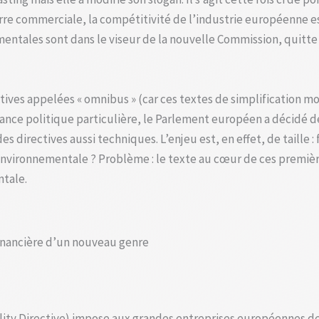
re commerciale, la compétitivité de l’industrie européenne e
tales sont dans le viseur de la nouvelle Commission, quitte à 
ctives appelées « omnibus » (car ces textes de simplification mo
nce politique particulière, le Parlement européen a décidé de
 directives aussi techniques. L’enjeu est, en effet, de taille : f
ironnementale ? Problème : le texte au cœur de ces premières
tale.
financière d’un nouveau genre
ity Directive) impose aux grandes entreprises européennes de