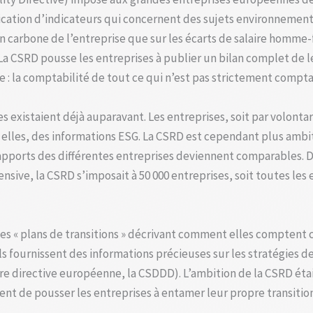
blication d’indicateurs qui concernent des sujets environnemen
lan carbone de l’entreprise que sur les écarts de salaire homm
. La CSRD pousse les entreprises à publier un bilan complet de l
: la comptabilité de tout ce qui n’est pas strictement compta
existaient déjà auparavant. Les entreprises, soit par volontar
elles, des informations ESG. La CSRD est cependant plus ambit
 rapports des différentes entreprises deviennent comparables. 
ensive, la CSRD s’imposait à 50 000 entreprises, soit toutes le
 des « plans de transitions » décrivant comment elles comptent
 fournissent des informations précieuses sur les stratégies d
e directive européenne, la CSDDD). L’ambition de la CSRD ét
nt de pousser les entreprises à entamer leur propre transition