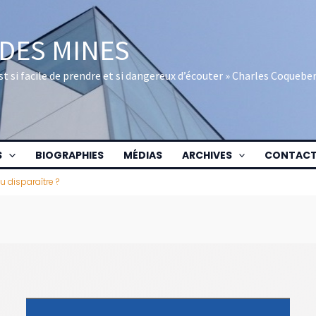
 DES MINES
 est si facile de prendre et si dangereux d’écouter » Charles Coquebe
S
BIOGRAPHIES
MÉDIAS
ARCHIVES
CONTAC
ou disparaître ?