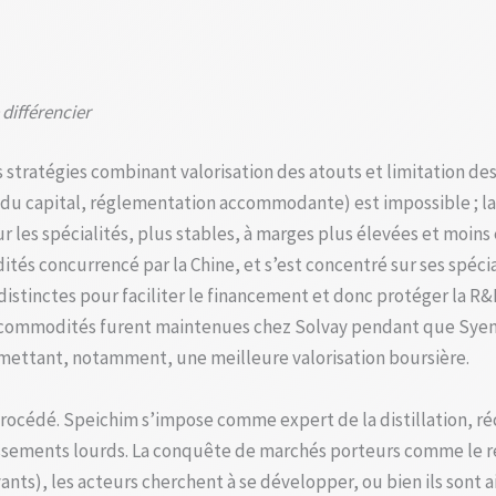
différencier
stratégies combinant valorisation des atouts et limitation des 
t du capital, réglementation accommodante) est impossible ; la d
sur les spécialités, plus stables, à marges plus élevées et moi
és concurrencé par la Chine, et s’est concentré sur ses spécia
distinctes pour faciliter le financement et donc protéger la
e commodités furent maintenues chez Solvay pendant que Syens
mettant, notamment, une meilleure valorisation boursière.
 procédé. Speichim s’impose comme expert de la distillation, ré
stissements lourds. La conquête de marchés porteurs comme le re
vants), les acteurs cherchent à se développer, ou bien ils sont