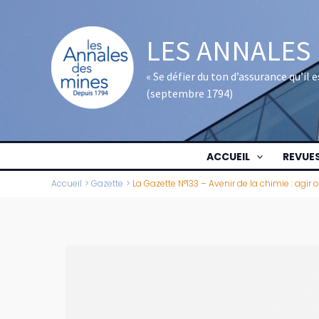
Aller
au
LES ANNALES
contenu
« Se défier du ton d’assurance qu’il
(septembre 1794)
ACCUEIL
REVUE
Accueil
Gazette
La Gazette N°133 – Avenir de la chimie : agir 