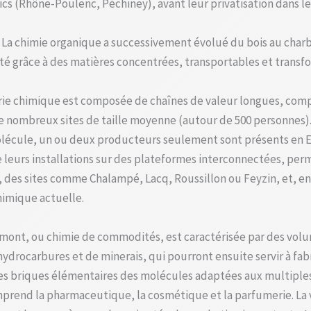
s (Rhône-Poulenc, Péchiney), avant leur privatisation dans le
La chimie organique a successivement évolué du bois au charbo
té grâce à des matières concentrées, transportables et transf
rie chimique est composée de chaînes de valeur longues, compl
e nombreux sites de taille moyenne (autour de 500 personnes). 
lécule, un ou deux producteurs seulement sont présents en Eu
e leurs installations sur des plateformes interconnectées, pe
e, des sites comme Chalampé, Lacq, Roussillon ou Feyzin, et, 
himique actuelle.
mont, ou chimie de commodités, est caractérisée par des volume
hydrocarbures et de minerais, qui pourront ensuite servir à fa
e ces briques élémentaires des molécules adaptées aux multiple
prend la pharmaceutique, la cosmétique et la parfumerie. La v