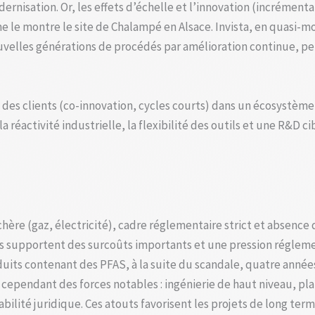
rnisation. Or, les effets d’échelle et l’innovation (incrémen
 le montre le site de Chalampé en Alsace. Invista, en quasi-m
ouvelles générations de procédés par amélioration continue, 
 des clients (co-innovation, cycles courts) dans un écosystème 
 réactivité industrielle, la flexibilité des outils et une R&D ci
 chère (gaz, électricité), cadre réglementaire strict et absenc
s supportent des surcoûts importants et une pression réglementa
duits contenant des PFAS, à la suite du scandale, quatre années
ependant des forces notables : ingénierie de haut niveau, plat
bilité juridique. Ces atouts favorisent les projets de long te