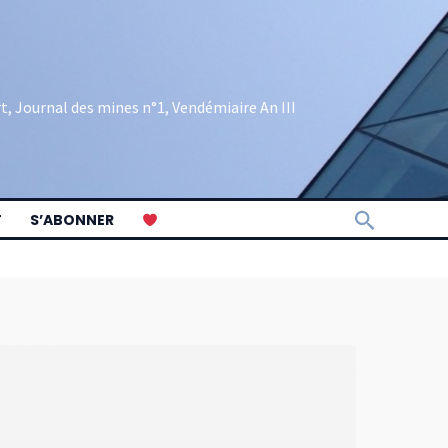
rt, Journal des mines n°1, Vendémiaire An III
Recherch
T
S’ABONNER