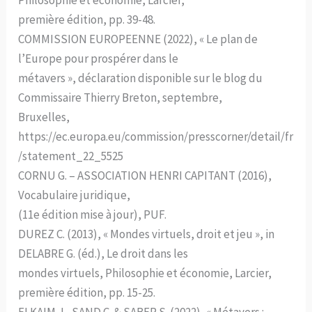
première édition, pp. 39-48.
COMMISSION EUROPEENNE (2022), « Le plan de
l’Europe pour prospérer dans le
métavers », déclaration disponible sur le blog du
Commissaire Thierry Breton, septembre,
Bruxelles,
https://ec.europa.eu/commission/presscorner/detail/fr
/statement_22_5525
CORNU G. – ASSOCIATION HENRI CAPITANT (2016),
Vocabulaire juridique,
(11e édition mise à jour), PUF.
DUREZ C. (2013), « Mondes virtuels, droit et jeu », in
DELABRE G. (éd.), Le droit dans les
mondes virtuels, Philosophie et économie, Larcier,
première édition, pp. 15-25.
ELKAIM J., SAND C. & SABER S. (2022), « Métavers :