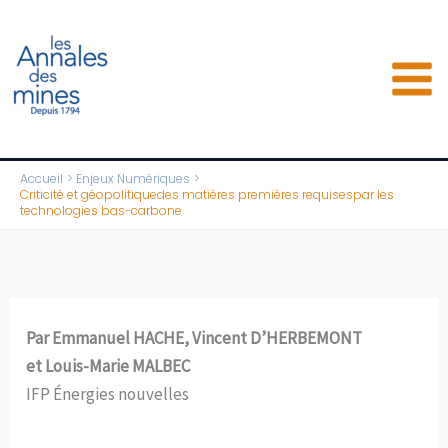
Aller
au
contenu
Accueil
Enjeux Numériques
Criticité et géopolitiquedes matières premières requisespar les
technologies bas-carbone
Par Emmanuel HACHE, Vincent D’HERBEMONT
et Louis-Marie MALBEC
IFP Énergies nouvelles