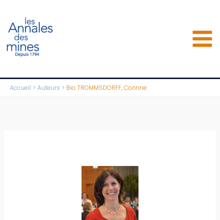
Aller
au
contenu
Accueil
Auteurs
Bio TROMMSDORFF, Corinne