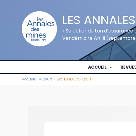
Aller
au
LES ANNALES
contenu
« Se défier du ton d’assurance 
Vendémiaire An III (septembre
ACCUEIL
REVUE
Accueil
Auteurs
Bio TEODORO, Louis