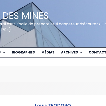
 DES MINES
qu’il est si facile de prendre et si dangereux d’écouter » 
 1794)
S
BIOGRAPHIES
MÉDIAS
ARCHIVES
CONTAC
Louis TEODORO