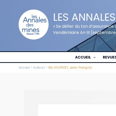
Aller
au
LES ANNALES
contenu
« Se défier du ton d’assurance 
Vendémiaire An III (septembre
ACCUEIL
REVUE
Accueil
Auteurs
Bio SOUPIZET, Jean-François