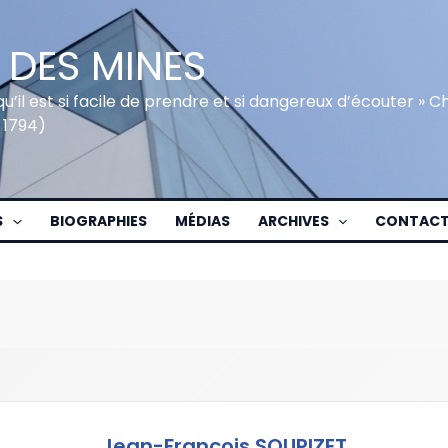
 DES MINES
qu’il est si facile de prendre et si dangereux d’écouter » 
 1794)
S
BIOGRAPHIES
MÉDIAS
ARCHIVES
CONTAC
Jean-François SOUPIZET