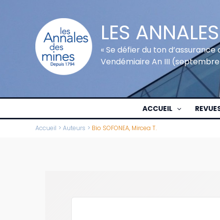
Aller
au
LES ANNALES
contenu
« Se défier du ton d’assurance 
Vendémiaire An III (septembre
ACCUEIL
REVUE
Accueil
Auteurs
Bio SOFONEA, Mircea T.