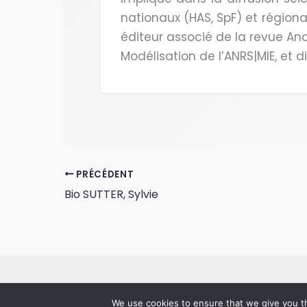
nationaux (HAS, SpF) et régiona
éditeur associé de la revue An
Modélisation de l’ANRS|MIE, et d
PRÉCÉDENT
Bio SUTTER, Sylvie
We use cookies to ensure that we give you th