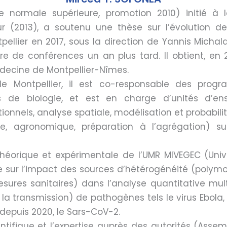
le normale supérieure, promotion 2010) initié à
eur (2013), a soutenu une thèse sur l’évolution de
tpellier en 2017, sous la direction de Yannis Michal
e de conférences un an plus tard. Il obtient, en 
édecine de Montpellier-Nîmes.
de Montpellier, il est co-responsable des pr
s de biologie, et est en charge d’unités d’e
onnels, analyse spatiale, modélisation et probabilités
le, agronomique, préparation à l’agrégation) 
héorique et expérimentale de l’UMR MIVEGEC (Univ. 
ille sur l’impact des sources d’hétérogénéité (polymo
esures sanitaires) dans l’analyse quantitative mult
a transmission) de pathogènes tels le virus Ebola,
 depuis 2020, le Sars-CoV-2.
entifique et l’expertise auprès des autorités (Asse