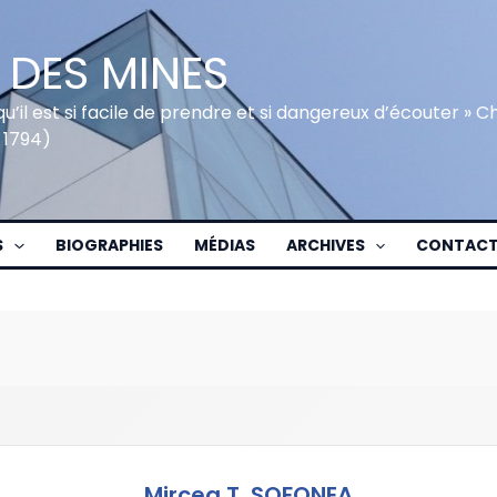
 DES MINES
qu’il est si facile de prendre et si dangereux d’écouter » 
 1794)
S
BIOGRAPHIES
MÉDIAS
ARCHIVES
CONTAC
Mircea T. SOFONEA