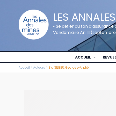
Aller
au
LES ANNALES
contenu
« Se défier du ton d’assurance 
Vendémiaire An III (septembre
ACCUEIL
REVUE
Accueil
Auteurs
Bio SILBER, Georges-André