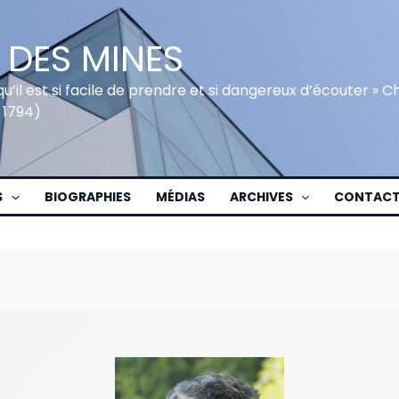
 DES MINES
qu’il est si facile de prendre et si dangereux d’écouter » 
 1794)
S
BIOGRAPHIES
MÉDIAS
ARCHIVES
CONTAC