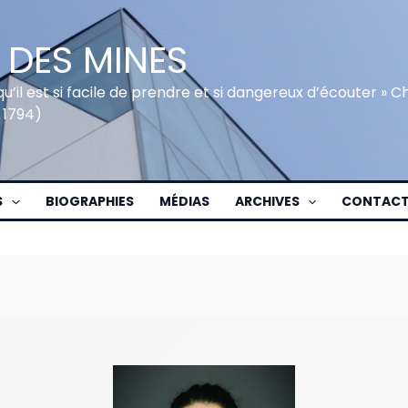
 DES MINES
qu’il est si facile de prendre et si dangereux d’écouter » 
 1794)
S
BIOGRAPHIES
MÉDIAS
ARCHIVES
CONTAC