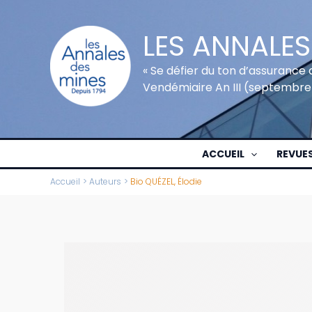
Aller
au
LES ANNALES
contenu
« Se défier du ton d’assurance 
Vendémiaire An III (septembre
ACCUEIL
REVUE
Accueil
Auteurs
Bio QUÉZEL, Élodie