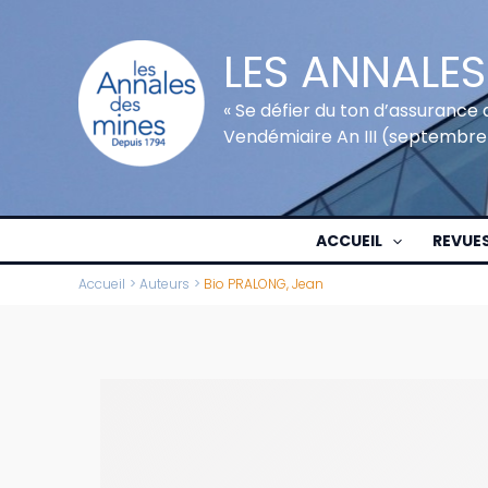
Aller
au
LES ANNALES
contenu
« Se défier du ton d’assurance 
Vendémiaire An III (septembre
ACCUEIL
REVUE
Accueil
Auteurs
Bio PRALONG, Jean