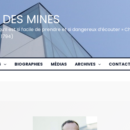
 DES MINES
qu’il est si facile de prendre et si dangereux d’écouter » 
 1794)
S
BIOGRAPHIES
MÉDIAS
ARCHIVES
CONTAC