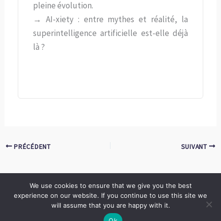
pleine évolution.
→ AI-xiety : entre mythes et réalité, la
superintelligence artificielle est-elle déjà
là ?
PRÉCÉDENT
SUIVANT
We use cookies to ensure that we give you the best
experience on our website. If you continue to use this site we
Copyright © 2026 LES ANNALES DES MINES | Powered by
Thème WordPress Astra
will assume that you are happy with it.
Ok