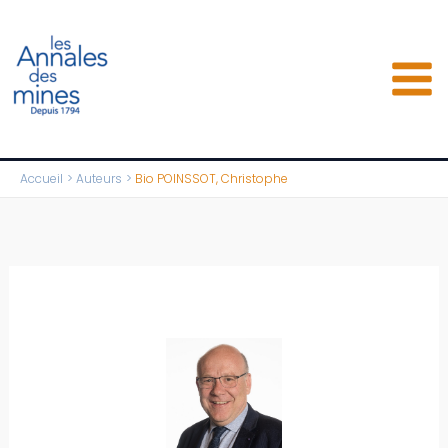
Aller
au
contenu
Accueil
Auteurs
Bio POINSSOT, Christophe