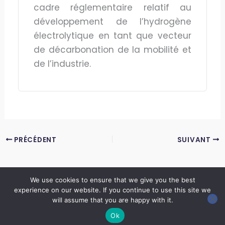
cadre réglementaire relatif au
développement de l’hydrogène
électrolytique en tant que vecteur
de décarbonation de la mobilité et
de l’industrie.
PRÉCÉDENT
SUIVANT
We use cookies to ensure that we give you the best
experience on our website. If you continue to use this site we
Copyright © 2026 LES ANNALES DES MINES | Powered by
Thème WordPress Astra
will assume that you are happy with it.
Ok